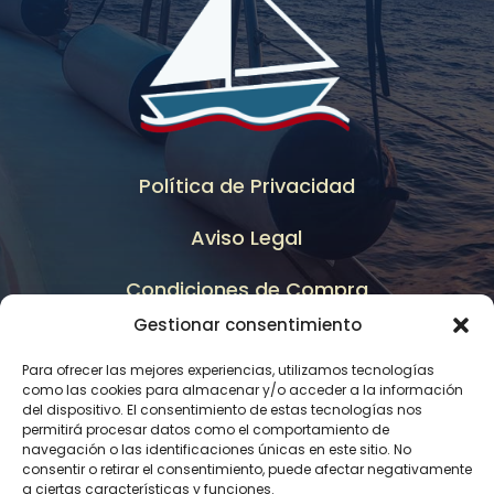
Política de Privacidad
Aviso Legal
Condiciones de Compra
Gestionar consentimiento
Política de Cancelación
Para ofrecer las mejores experiencias, utilizamos tecnologías
Mapa del Sitio
como las cookies para almacenar y/o acceder a la información
del dispositivo. El consentimiento de estas tecnologías nos
permitirá procesar datos como el comportamiento de
navegación o las identificaciones únicas en este sitio. No
consentir o retirar el consentimiento, puede afectar negativamente
a ciertas características y funciones.